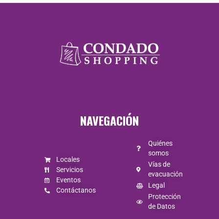
Lunes a
viernes de
10:00 a 17:00 /
Sábado de
NAVEGACIÓN
10:00 A 14:00.
Quiénes
somos
Locales
Vías de
Servicios
evacuación
Eventos
Legal
Contáctanos
Protección
de Datos