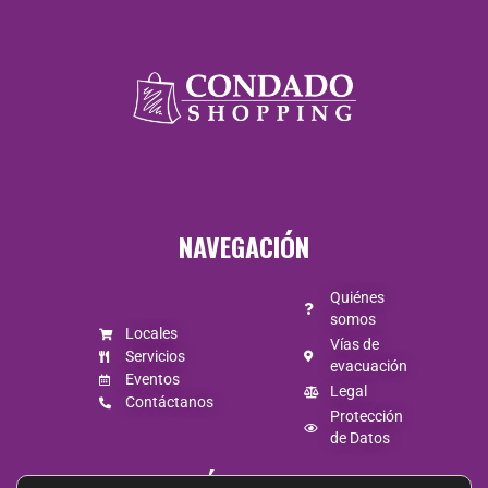
Lunes a jueves
de 10:00 a 20:30
/ viernes y
sábado de 10:00
NAVEGACIÓN
a 21:30 /
Domingo de
Quiénes
somos
Locales
10:00 A 20:00.
Vías de
Servicios
evacuación
Eventos
Legal
Contáctanos
Protección
de Datos
SÍGUENOS