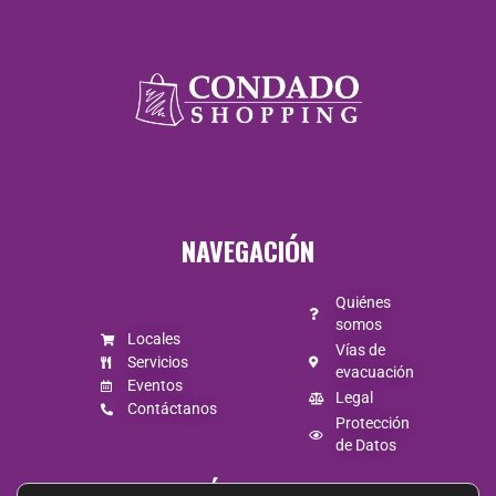
Lunes a jueves
de 10:00 a 20:30
/ viernes y
sábado de 10:00
NAVEGACIÓN
a 21:30 /
Domingo de
Quiénes
somos
Locales
10:00 A 20:00.
Vías de
Servicios
evacuación
Eventos
Legal
Contáctanos
Protección
de Datos
SÍGUENOS