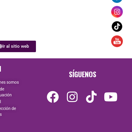
Ir al sitio web
N
SÍGUENOS
nes somos
 de
uación
l
ección de
s