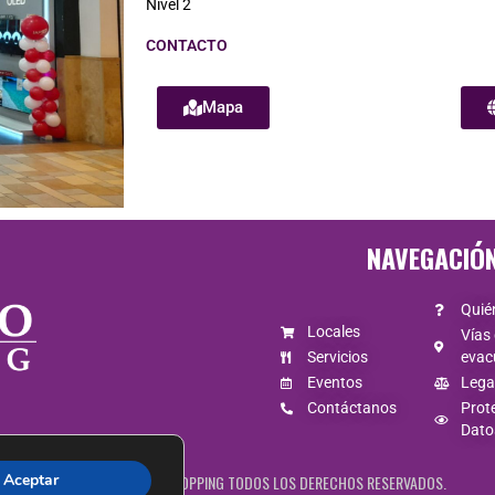
Nivel 2
CONTACTO
Mapa
NAVEGACIÓ
Quié
Locales
Vías
Servicios
evac
Eventos
Lega
Contáctanos
Prot
Dato
Aceptar
© 2026. CONDADO SHOPPING TODOS LOS DERECHOS RESERVADOS.