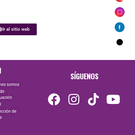
Ir al sitio web
N
SÍGUENOS
nes somos
 de
uación
l
ección de
s