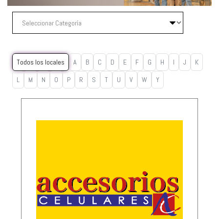
Todos los locales
A
B
C
D
E
F
G
H
I
J
K
L
M
N
O
P
R
S
T
U
V
W
Y