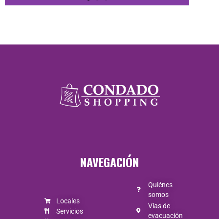
HORARIOS DE
ATENCIÓN
Lunes a
Jueves de
10:00 a 20:30
Viernes y
NAVEGACIÓN
Sábado de
10:00 a 21:00
Quiénes
somos
Locales
Domingo de
Vías de
Servicios
evacuación