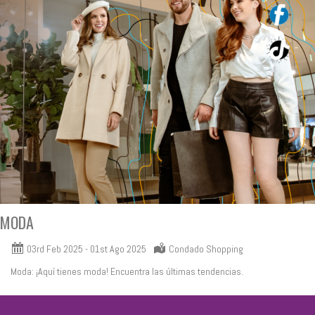
MODA
03rd Feb 2025
-
01st Ago 2025
Condado Shopping
Moda: ¡Aquí tienes moda! Encuentra las últimas tendencias.