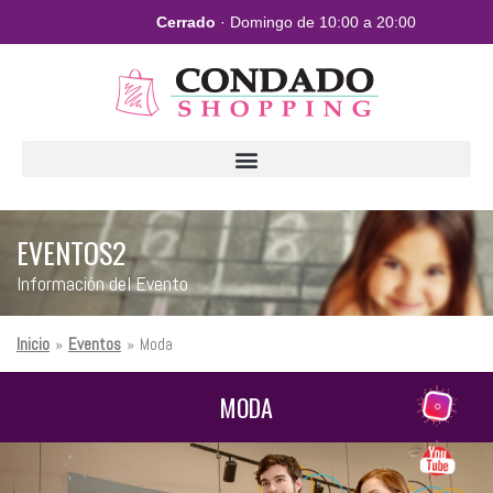
Cerrado
· Domingo de 10:00 a 20:00
EVENTOS2
Información del Evento
Inicio
»
Eventos
»
Moda
MODA