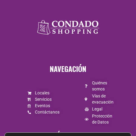
Lunes a
Jueves de
10:00 a 20:30
Viernes y
NAVEGACIÓN
Sábado de
10:00 a 21:00
Quiénes
somos
Locales
Domingo de
Vías de
Servicios
evacuación
Eventos
10:00 a 20:00
Legal
Contáctanos
Protección
de Datos
SÍGUENOS