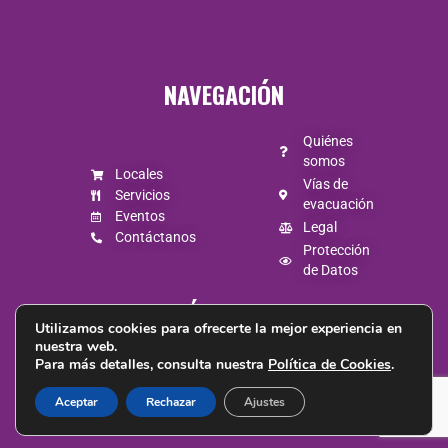
NAVEGACIÓN
Quiénes
somos
Locales
Vías de
Servicios
evacuación
Eventos
Legal
Contáctanos
Protección
de Datos
SÍGUENOS
Utilizamos cookies para ofrecerte la mejor experiencia en
nuestra web.
Para más detalles, consulta nuestra
Política de Cookies
.
Aceptar
Rechazar
Ajustes
© 2026. CONDADO SHOPPING TODOS LOS DERECHOS RESERVADOS.