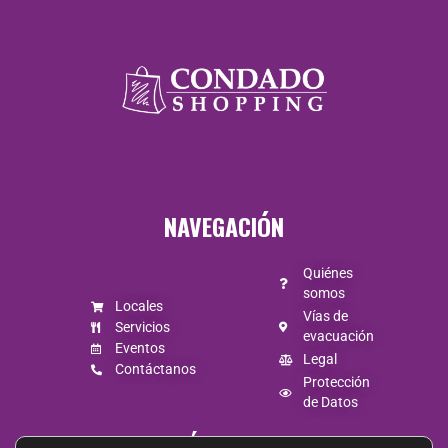
Todos los días
de 9:30 a
19:30.
NAVEGACIÓN
Quiénes
somos
Locales
Vías de
Servicios
evacuación
Eventos
Legal
Contáctanos
Protección
de Datos
SÍGUENOS