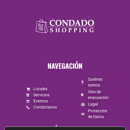
Lunes a
Jueves de
10:00 a 20:30
Viernes y
NAVEGACIÓN
Sábado de
10:00 a 21:00
Quiénes
somos
Locales
Domingo de
Vías de
Servicios
evacuación
Eventos
10:00 a 20:00
Legal
Contáctanos
Protección
de Datos
SÍGUENOS