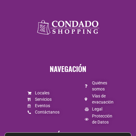
Lunes a
Jueves de
10:00 a 20:30
Viernes y
NAVEGACIÓN
Sábado de
10:00 a 21:00
Quiénes
somos
Locales
Domingo de
Vías de
Servicios
evacuación
Eventos
10:00 a 20:00
Legal
Contáctanos
Protección
de Datos
SÍGUENOS